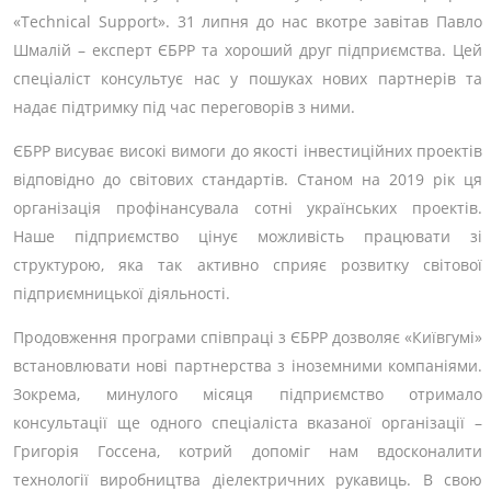
«Technical Support». 31 липня до нас вкотре завітав Павло
Шмалій – експерт ЄБРР та хороший друг підприємства. Цей
спеціаліст консультує нас у пошуках нових партнерів та
надає підтримку під час переговорів з ними.
ЄБРР висуває високі вимоги до якості інвестиційних проектів
відповідно до світових станд
артів. Станом на 2019 рік ця
організація профінансувала сотні українських проектів.
Наше підприємство цінує можливість працювати зі
структурою, яка так активно сприяє розвитку світової
підприємницької діяльності.
Продовження програми співпраці з ЄБРР дозволяє «Київгумі»
встановлювати нові партнерства з іноземними компаніями.
Зокрема, минулого місяця підприємство отримало
консультації ще одного спеціаліста вказаної організації –
Григорія Госсена, котрий допоміг нам вдосконалити
технології виробництва діелектричних рукавиць. В свою