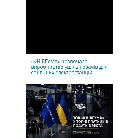
«КИЇВГУМА» розпочала
виробництво ущільнювачів для
сонячних електростанцій