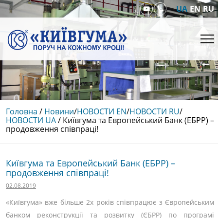
UA
EN
RU
Головна
/
Новини
/
НОВОСТИ EN
/
НОВОСТИ RU
/
НОВОСТИ UA
/
Київгума та Европейський Банк (ЕБРР) –
продовження співпраці!
Київгума та Европейський Банк (ЕБРР) –
продовження співпраці!
02.08.2019
«Київгума» вже більше 2х років співпрацює з Європейським
банком реконструкції та розвитку (ЄБРР) по програмі