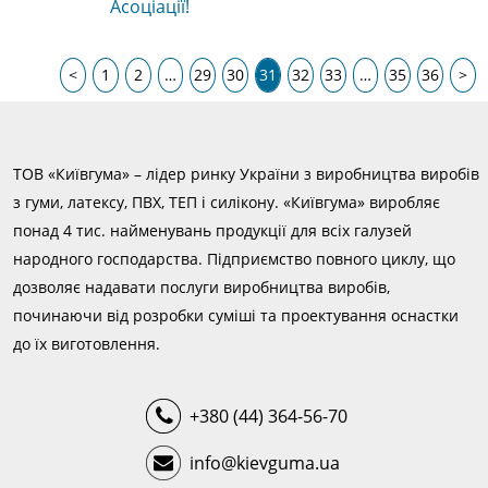
Асоціації!
<
1
2
…
29
30
31
32
33
…
35
36
>
ТОВ «Київгума» – лідер ринку України з виробництва виробів
з гуми, латексу, ПВХ, ТЕП і силікону. «Київгума» виробляє
понад 4 тис. найменувань продукції для всіх галузей
народного господарства. Підприємство повного циклу, що
дозволяє надавати послуги виробництва виробів,
починаючи від розробки суміші та проектування оснастки
до їх виготовлення.
+380 (44) 364-56-70
info@kievguma.ua