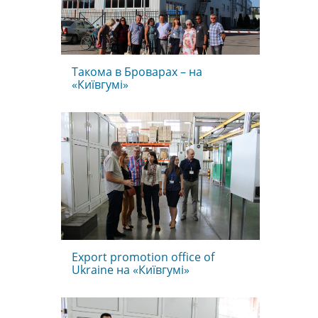
Такома в Броварах – на
«Київгумі»
Export promotion office of
Ukraine на «Київгумі»